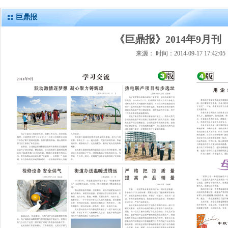
巨鼎报
《巨鼎报》2014年9月刊
来源： 时间：2014-09-17 17:42:05