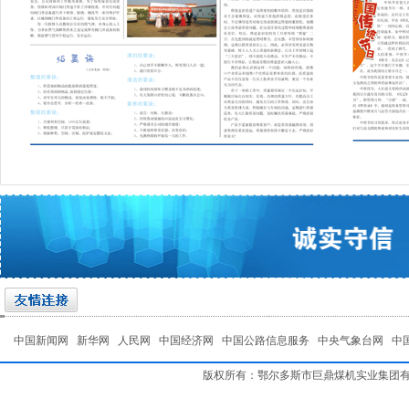
中国新闻网
新华网
人民网
中国经济网
中国公路信息服务
中央气象台网
中
版权所有：鄂尔多斯市巨鼎煤机实业集团有限责任公