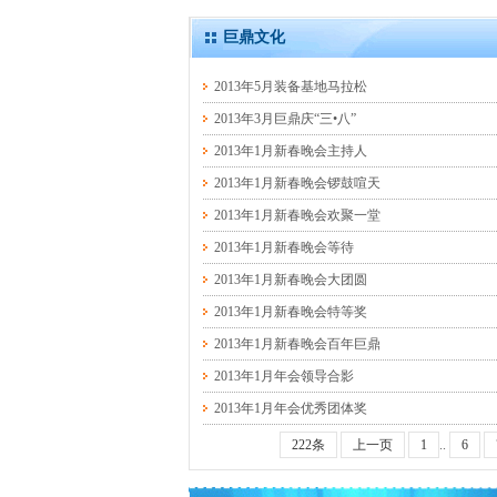
巨鼎文化
2013年5月装备基地马拉松
2013年3月巨鼎庆“三•八”
2013年1月新春晚会主持人
2013年1月新春晚会锣鼓喧天
2013年1月新春晚会欢聚一堂
2013年1月新春晚会等待
2013年1月新春晚会大团圆
2013年1月新春晚会特等奖
2013年1月新春晚会百年巨鼎
2013年1月年会领导合影
2013年1月年会优秀团体奖
222条
上一页
1
..
6