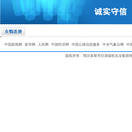
中国新闻网
新华网
人民网
中国经济网
中国公路信息服务
中央气象台网
中
版权所有：鄂尔多斯市巨鼎煤机实业集团有限责任公